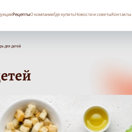
дукции
Рецепты
О компании
Где купить
Новости и советы
Контакты
рь для детей
детей