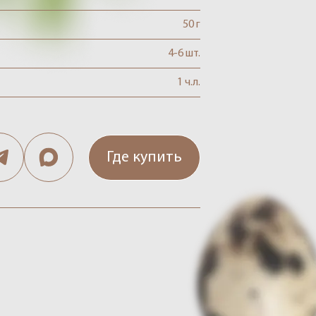
50 г
4-6 шт.
1 ч.л.
Где купить