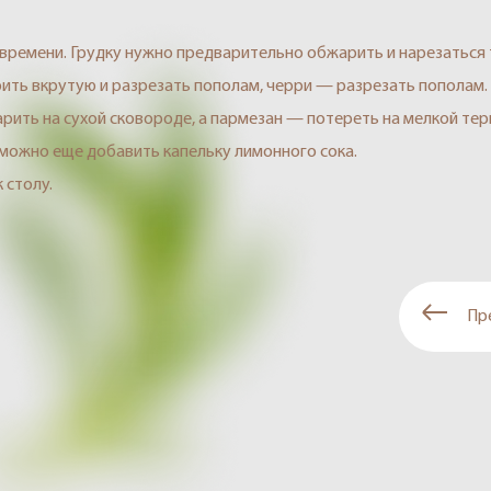
 времени. Грудку нужно предварительно обжарить и нарезаться
рить вкрутую и разрезать пополам, черри — разрезать пополам.
рить на сухой сковороде, а пармезан — потереть на мелкой тер
 можно еще добавить капельку лимонного сока.
 столу.
Пр