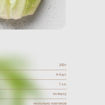
300 г
4-6 шт.
1 ч.л.
по вкусу
несколько ломтиков