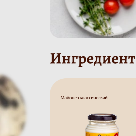
Ингредиен
Майонез классический
Яйцо перепелиное 20 шт.