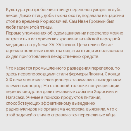
Культура употребления в пищу перепелов уходит вглубь
веков. Диких птиц, добытых на охоте, подавали на царский
стол во времена Рюриковичей. Сам Иван Грозный был
любителем этой птицы.
Первые упоминания об одомашнивании перепелов можно
встретить в исторических хрониках китайской народной
медицины на рубеже XV-XVI веков. Целители в Китае
оценили полезные свойства яиц этих птиц и использовали
их для приготовления лекарственных средств.
Что касается промышленного разведения перепелов, то
здесь первопроходцами стали фермеры Японии. С конца
XIX века японские селекционеры занимались выведением
племенных пород. Но основной толчок к популяризации
перепеловодства дали печальные события Хиросимы и
Нагасаки. Ученые в поисках продуктов питания,
способствующих эффективному выведению
радионуклидов из организма человека, выяснили, что с
этой задачей отлично справляются перепелиные яйца.