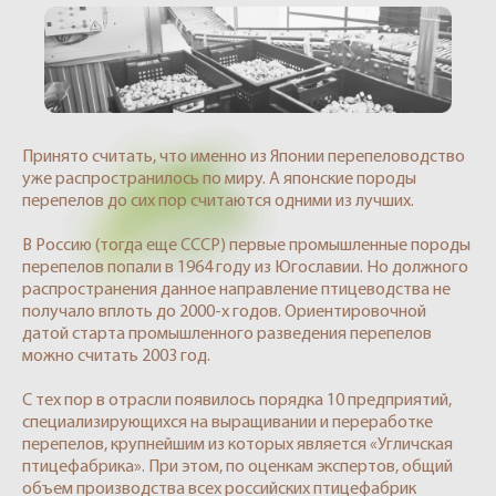
Принято считать, что именно из Японии перепеловодство
уже распространилось по миру. А японские породы
перепелов до сих пор считаются одними из лучших.
В Россию (тогда еще СССР) первые промышленные породы
перепелов попали в 1964 году из Югославии. Но должного
распространения данное направление птицеводства не
получало вплоть до 2000-х годов. Ориентировочной
датой старта промышленного разведения перепелов
можно считать 2003 год.
С тех пор в отрасли появилось порядка 10 предприятий,
специализирующихся на выращивании и переработке
перепелов, крупнейшим из которых является «Угличская
птицефабрика». При этом, по оценкам экспертов, общий
объем производства всех российских птицефабрик