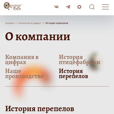
Поиск
по
сайту
Все
Главная
Компания в цифрах
История перепелов
2
О компании
Карточка
2
товара
Рецепт
2
Новость/
Компания в
История
2
совет
цифрах
птицефабрики
Наше
История
производство
перепелов
История перепелов