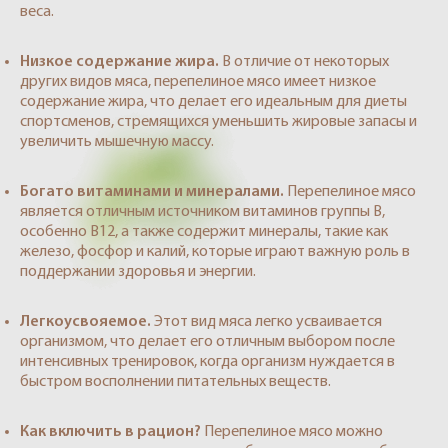
веса.
Низкое содержание жира.
В отличие от некоторых
других видов мяса, перепелиное мясо имеет низкое
содержание жира, что делает его идеальным для диеты
спортсменов, стремящихся уменьшить жировые запасы и
увеличить мышечную массу.
Богато витаминами и минералами.
Перепелиное мясо
является отличным источником витаминов группы B,
особенно B12, а также содержит минералы, такие как
железо, фосфор и калий, которые играют важную роль в
поддержании здоровья и энергии.
Легкоусвояемое.
Этот вид мяса легко усваивается
организмом, что делает его отличным выбором после
интенсивных тренировок, когда организм нуждается в
быстром восполнении питательных веществ.
Как включить в рацион?
Перепелиное мясо можно