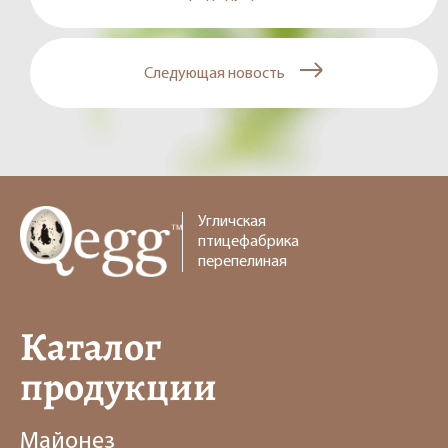
Следующая новость
Угличская
птицефабрика
перепелиная
Каталог
продукции
Майонез